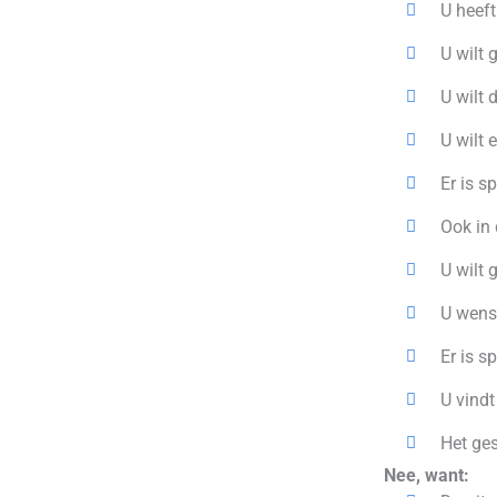
U heeft
U wilt 
U wilt 
U wilt 
Er is s
Ook in 
U wilt 
U wenst
Er is s
U vindt
Het ges
Nee, want: