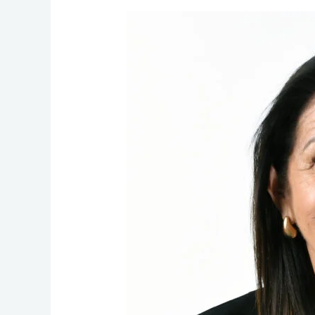
Jeanne
(Jennifer)
Moesker-
van
Roest