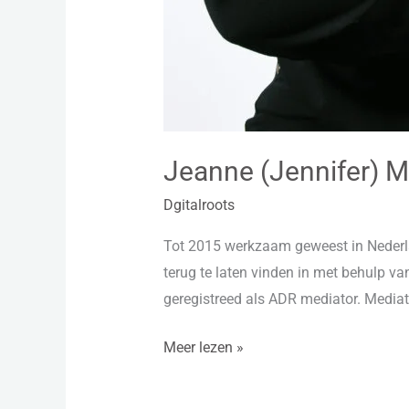
Jeanne (Jennifer) 
Dgitalroots
Tot 2015 werkzaam geweest in Nederl
terug te laten vinden in met behulp va
geregistreed als ADR mediator. Mediat
Meer lezen »