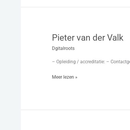
Pieter van der Valk
Pieter
van
Dgitalroots
der
Valk
– Opleiding / accreditatie: – Contact
Meer lezen »