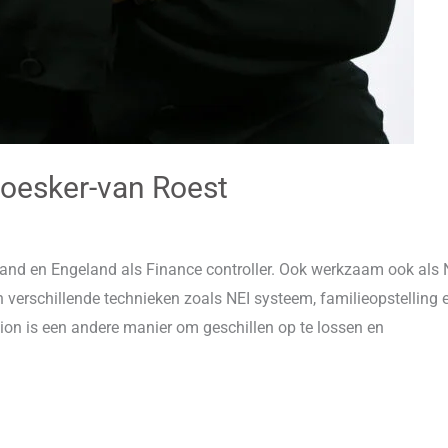
Moesker-van Roest
and en Engeland als Finance controller. Ook werkzaam ook al
n verschillende technieken zoals NEI systeem, familieopstelling 
ion is een andere manier om geschillen op te lossen en